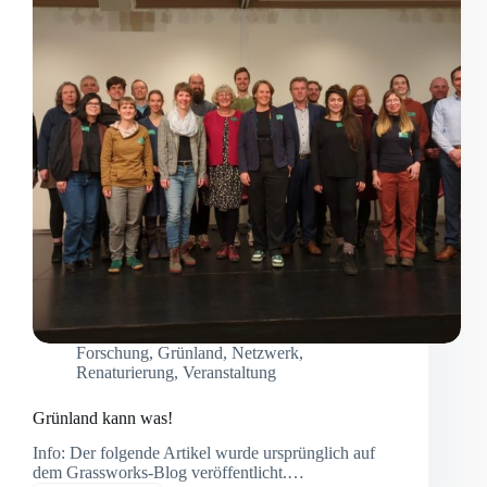
von
Grasland
verraten
Forschung
,
Grünland
,
Netzwerk
,
Renaturierung
,
Veranstaltung
Grünland kann was!
Info: Der folgende Artikel wurde ursprünglich auf
dem Grassworks-Blog veröffentlicht.…