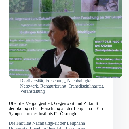
dem
Living
Lab
Biodiversität
,
Forschung
,
Nachhaltigkeit
,
Netzwerk
,
Renaturierung
,
Transdisziplinarität
,
Veranstaltung
Über die Vergangenheit, Gegenwart und Zukunft
der ökologischen Forschung an der Leuphana – Ein
Symposium des Instituts für Ökologie
Die Fakultät Nachhaltigkeit der Leuphana
Universität Lüneburg feiert ihr 15-jähriges…