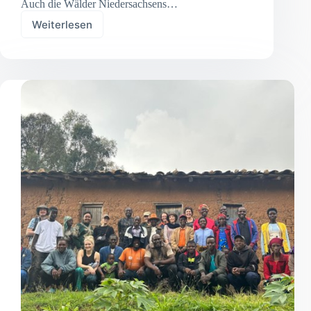
Auch die Wälder Niedersachsens…
Weiterlesen
Klimalabor
für
die
Zukunft:
Niedersachsens
Wälder
unter
Hitze