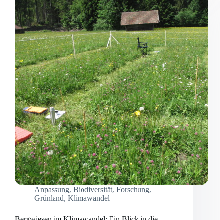
Anpassung
,
Biodiversität
,
Forschung
,
Grünland
,
Klimawandel
Bergwiesen im Klimawandel: Ein Blick in die