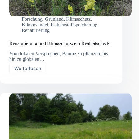
Forschung
,
Grünland
,
Klimaschutz
,
Klimawandel
,
Kohlenstoffspeicherung
,
Renaturierung
Renaturierung und Klimaschutz: ein Realitätscheck
Vom lokalen Versprechen, Bäume zu pflanzen, bis
hin zu globalen…
Weiterlesen
Renaturierung
und
Klimaschutz:
ein
Realitätscheck