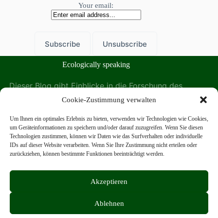
Your email:
Ecologically speaking
Dieser Blog gibt Einblicke in die Forschung des
Instituts für Ökologie der Leuphana Universität
Cookie-Zustimmung verwalten
Lüneburg.
Um Ihnen ein optimales Erlebnis zu bieten, verwenden wir Technologien wie Cookies,
Das Institut für Ökologie auf der Leuphana Website
um Geräteinformationen zu speichern und/oder darauf zuzugreifen. Wenn Sie diesen
finden Sie hier:
Technologien zustimmen, können wir Daten wie das Surfverhalten oder individuelle
IDs auf dieser Website verarbeiten. Wenn Sie Ihre Zustimmung nicht erteilen oder
zurückziehen, können bestimmte Funktionen beeinträchtigt werden.
Akzeptieren
Copyright © 2026 - Institut für Ökologie, Leuphana
Universität Lüneburg
Ablehnen