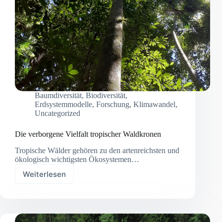
Baumdiversität
,
Biodiversität
,
Erdsystemmodelle
,
Forschung
,
Klimawandel
,
Uncategorized
Die verborgene Vielfalt tropischer Waldkronen
Tropische Wälder gehören zu den artenreichsten und
ökologisch wichtigsten Ökosystemen…
Weiterlesen
Die
verborgene
Vielfalt
tropischer
Waldkronen