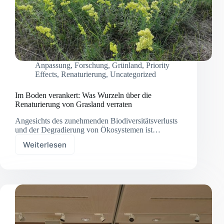
Anpassung
,
Forschung
,
Grünland
,
Priority
Effects
,
Renaturierung
,
Uncategorized
Im Boden verankert: Was Wurzeln über die
Renaturierung von Grasland verraten
Angesichts des zunehmenden Biodiversitätsverlusts
und der Degradierung von Ökosystemen ist…
Weiterlesen
Im
Boden
verankert:
Was
Wurzeln
über
die
Renaturierung