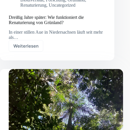
Renaturierung
,
Uncategorized
Dreißig Jahre später: Wie funktioniert die
Renaturierung von Grünland?
In einer stillen Aue in Niedersachsen läuft seit mehr
als…
Weiterlesen
Dreißig
Jahre
später:
Wie
funktioniert
die
Renaturierung
von
Grünland?