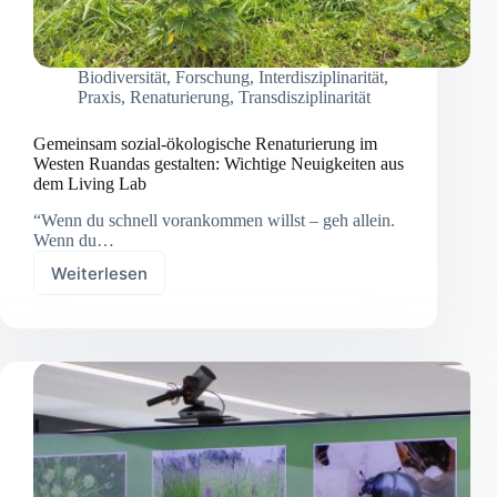
Biodiversität
,
Forschung
,
Interdisziplinarität
,
Praxis
,
Renaturierung
,
Transdisziplinarität
Gemeinsam sozial-ökologische Renaturierung im
Westen Ruandas gestalten: Wichtige Neuigkeiten aus
dem Living Lab
“Wenn du schnell vorankommen willst – geh allein.
Wenn du…
Weiterlesen
Gemeinsam
sozial-
ökologische
Renaturierung
im
Westen
Ruandas
gestalten:
Wichtige
Neuigkeiten
aus