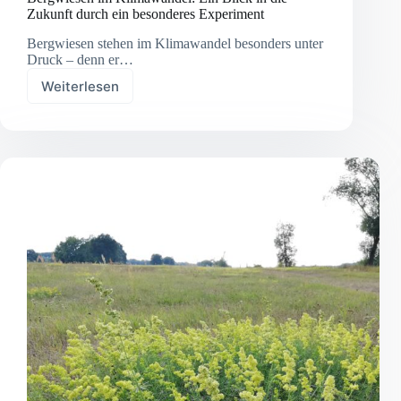
Zukunft durch ein besonderes Experiment
Bergwiesen stehen im Klimawandel besonders unter
Druck – denn er…
Weiterlesen
Bergwiesen
im
Klimawandel:
Ein
Blick
in
die
Zukunft
durch
ein
besonderes
Experiment