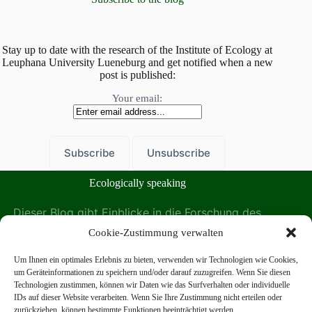
prägen
Stay up to date with the research of the Institute of Ecology at
Leuphana University Lueneburg and get notified when a new
post is published:
Your email:
Ecologically speaking
Dieser Blog gibt Einblicke in die Forschung des
Instituts für Ökologie der Leuphana Universität
Cookie-Zustimmung verwalten
Lüneburg.
Um Ihnen ein optimales Erlebnis zu bieten, verwenden wir Technologien wie Cookies,
Das Institut für Ökologie auf der Leuphana Website
um Geräteinformationen zu speichern und/oder darauf zuzugreifen. Wenn Sie diesen
finden Sie hier:
Technologien zustimmen, können wir Daten wie das Surfverhalten oder individuelle
IDs auf dieser Website verarbeiten. Wenn Sie Ihre Zustimmung nicht erteilen oder
zurückziehen, können bestimmte Funktionen beeinträchtigt werden.