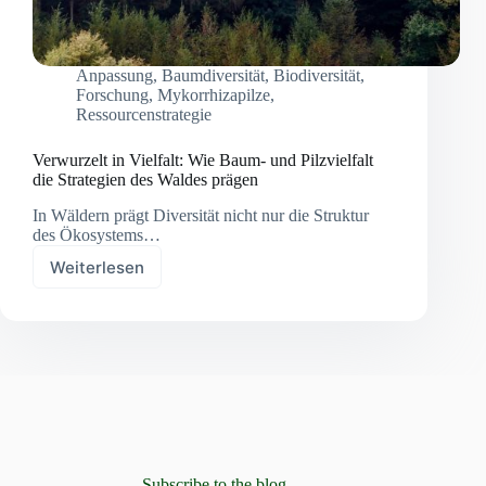
Anpassung
,
Baumdiversität
,
Biodiversität
,
Forschung
,
Mykorrhizapilze
,
Ressourcenstrategie
Verwurzelt in Vielfalt: Wie Baum- und Pilzvielfalt
die Strategien des Waldes prägen
In Wäldern prägt Diversität nicht nur die Struktur
des Ökosystems…
Weiterlesen
Verwurzelt
in
Vielfalt:
Wie
Baum-
und
Pilzvielfalt
die
Strategien
des
Waldes
Subscribe to the blog