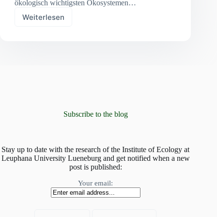
ökologisch wichtigsten Ökosystemen…
Weiterlesen
Die
verborgene
Vielfalt
tropischer
Waldkronen
Subscribe to the blog
Stay up to date with the research of the Institute of Ecology at
Leuphana University Lueneburg and get notified when a new
post is published:
Your email: