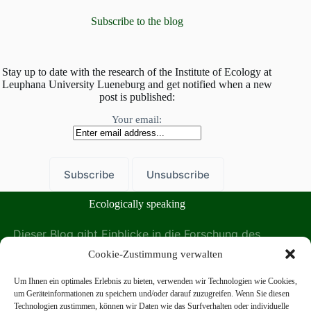
Subscribe to the blog
Stay up to date with the research of the Institute of Ecology at
Leuphana University Lueneburg and get notified when a new
post is published:
Your email:
Ecologically speaking
Dieser Blog gibt Einblicke in die Forschung des
Instituts für Ökologie der Leuphana Universität
Cookie-Zustimmung verwalten
Lüneburg.
Um Ihnen ein optimales Erlebnis zu bieten, verwenden wir Technologien wie Cookies,
Das Institut für Ökologie auf der Leuphana Website
um Geräteinformationen zu speichern und/oder darauf zuzugreifen. Wenn Sie diesen
finden Sie hier:
Technologien zustimmen, können wir Daten wie das Surfverhalten oder individuelle