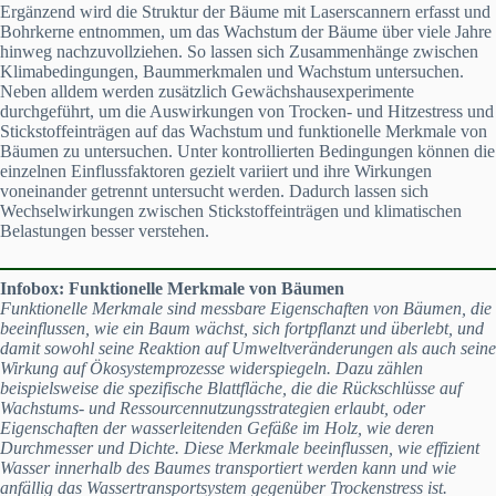
Ergänzend wird die Struktur der Bäume mit Laserscannern erfasst und
Bohrkerne entnommen, um das Wachstum der Bäume über viele Jahre
hinweg nachzuvollziehen. So lassen sich Zusammenhänge zwischen
Klimabedingungen, Baummerkmalen und Wachstum untersuchen.
Neben alldem werden zusätzlich Gewächshausexperimente
durchgeführt, um die Auswirkungen von Trocken- und Hitzestress und
Stickstoffeinträgen auf das Wachstum und funktionelle Merkmale von
Bäumen zu untersuchen. Unter kontrollierten Bedingungen können die
einzelnen Einflussfaktoren gezielt variiert und ihre Wirkungen
voneinander getrennt untersucht werden. Dadurch lassen sich
Wechselwirkungen zwischen Stickstoffeinträgen und klimatischen
Belastungen besser verstehen.
Infobox: Funktionelle Merkmale von Bäumen
Funktionelle Merkmale sind messbare Eigenschaften von Bäumen, die
beeinflussen, wie ein Baum wächst, sich fortpflanzt und überlebt, und
damit sowohl seine Reaktion auf Umweltveränderungen als auch seine
Wirkung auf Ökosystemprozesse widerspiegeln. Dazu zählen
beispielsweise die spezifische Blattfläche, die die Rückschlüsse auf
Wachstums- und Ressourcennutzungsstrategien erlaubt, oder
Eigenschaften der wasserleitenden Gefäße im Holz, wie deren
Durchmesser und Dichte. Diese Merkmale beeinflussen, wie effizient
Wasser innerhalb des Baumes transportiert werden kann und wie
anfällig das Wassertransportsystem gegenüber Trockenstress ist.