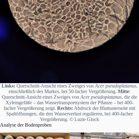
Links:
Querschnitt-Ansicht eines Zweiges von
Acer pseudoplatanus
,
einschließlich des Markes, bei 50-facher Vergrößerung.
Mitte
:
Querschnitt-Ansicht eines Zweiges von
Acer pseudoplatanus
, die die
Xylemgefäße – das Wassertransportsystem der Pflanze – bei 400-
facher Vergrößerung zeigt.
Rechts:
Abdruck der Blattunterseite mit
Spaltöffnungen, die den Wasserverlust regulieren, bei 400-facher
Vergrößerung. © Luzie Glock
Analyse der Bodenproben