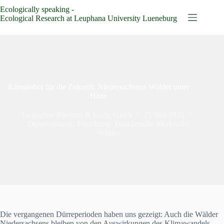
Zum
Ecologically speaking -
Inhalt
Ecological Research at Leuphana University Lueneburg
springen
Klimalabor für die Zukunft: Niedersachsens Wälder unter
Hitze
Jacqueline Poertner
&
Luzie Glock
25 Juni 2026
Dürreresistenz
,
Forschung
,
Funktionelle Merkmale
,
Wälder
Die vergangenen Dürreperioden haben uns gezeigt: Auch die Wälder
Niedersachsens bleiben von den Auswirkungen des Klimawandels