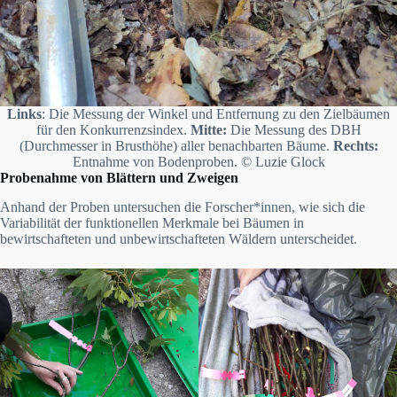
Links
: Die Messung der Winkel und Entfernung zu den Zielbäumen
für den Konkurrenzsindex.
Mitte:
Die Messung des DBH
(Durchmesser in Brusthöhe) aller benachbarten Bäume.
Rechts:
Entnahme von Bodenproben. © Luzie Glock
Probenahme von Blättern und Zweigen
Anhand der Proben untersuchen die Forscher*innen, wie sich die
Variabilität der funktionellen Merkmale bei Bäumen in
bewirtschafteten und unbewirtschafteten Wäldern unterscheidet.