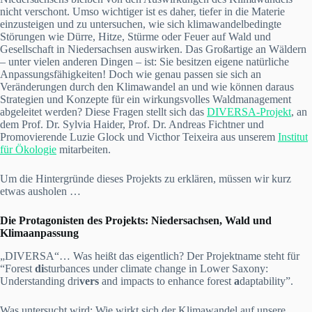
nicht verschont. Umso wichtiger ist es daher, tiefer in die Materie
einzusteigen und zu untersuchen, wie sich klimawandelbedingte
Störungen wie Dürre, Hitze, Stürme oder Feuer auf Wald und
Gesellschaft in Niedersachsen auswirken. Das Großartige an Wäldern
– unter vielen anderen Dingen – ist: Sie besitzen eigene natürliche
Anpassungsfähigkeiten! Doch wie genau passen sie sich an
Veränderungen durch den Klimawandel an und wie können daraus
Strategien und Konzepte für ein wirkungsvolles Waldmanagement
abgeleitet werden? Diese Fragen stellt sich das
DIVERSA-Projekt
, an
dem Prof. Dr. Sylvia Haider, Prof. Dr. Andreas Fichtner und
Promovierende Luzie Glock und Victhor Teixeira aus unserem
Institut
für Ökologie
mitarbeiten.
Um die Hintergründe dieses Projekts zu erklären, müssen wir kurz
etwas ausholen …
Die Protagonisten des Projekts: Niedersachsen, Wald und
Klimaanpassung
„DIVERSA“… Was heißt das eigentlich? Der Projektname steht für
“Forest
di
sturbances under climate change in Lower Saxony:
Understanding dri
vers
and impacts to enhance forest
a
daptability”.
Was untersucht wird: Wie wirkt sich der Klimawandel auf unsere