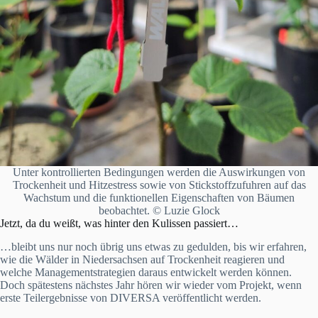
Unter kontrollierten Bedingungen werden die Auswirkungen von
Trockenheit und Hitzestress sowie von Stickstoffzufuhren auf das
Wachstum und die funktionellen Eigenschaften von Bäumen
beobachtet. © Luzie Glock
Jetzt, da du weißt, was hinter den Kulissen passiert…
…bleibt uns nur noch übrig uns etwas zu gedulden, bis wir erfahren,
wie die Wälder in Niedersachsen auf Trockenheit reagieren und
welche Managementstrategien daraus entwickelt werden können.
Doch spätestens nächstes Jahr hören wir wieder vom Projekt, wenn
erste Teilergebnisse von DIVERSA veröffentlicht werden.