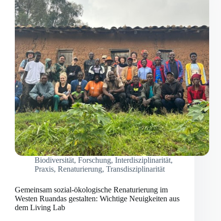
Biodiversität
,
Forschung
,
Interdisziplinarität
,
Praxis
,
Renaturierung
,
Transdisziplinarität
Gemeinsam sozial-ökologische Renaturierung im
Westen Ruandas gestalten: Wichtige Neuigkeiten aus
dem Living Lab