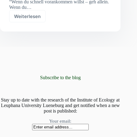
“Wenn du schnell vorankommen willst – geh allein.
Wenn du…
Weiterlesen
Gemeinsam
sozial-
ökologische
Renaturierung
im
Westen
Ruandas
gestalten:
Wichtige
Neuigkeiten
aus
Subscribe to the blog
dem
Living
Lab
Stay up to date with the research of the Institute of Ecology at
Leuphana University Lueneburg and get notified when a new
post is published:
Your email: