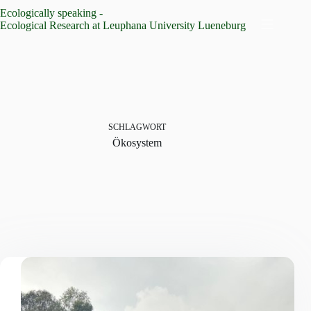
Zum
Ecologically speaking -
Inhalt
Ecological Research at Leuphana University Lueneburg
springen
SCHLAGWORT
Ökosystem