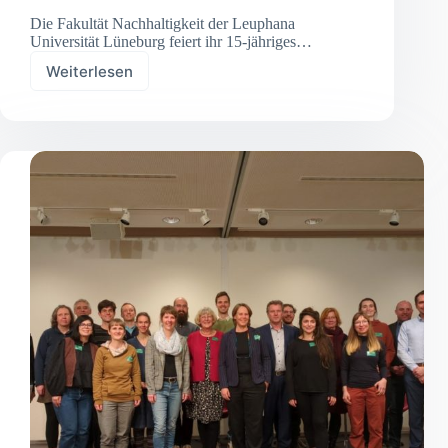
Die Fakultät Nachhaltigkeit der Leuphana
Universität Lüneburg feiert ihr 15-jähriges…
Weiterlesen
Über
die
Vergangenheit,
Gegenwart
und
Zukunft
der
ökologischen
Forschung
an
der
Leuphana
–
Ein
Symposium
des
Instituts
für
Ökologie