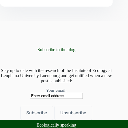
abbauen:
Ein
Aufruf
zur
Kohäsion
bei
Studien
über
Prioritätseffekte
Subscribe to the blog
Stay up to date with the research of the Institute of Ecology at
Leuphana University Lueneburg and get notified when a new
post is published:
Your email:
Ecologically speaking