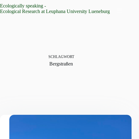
Zum
Ecologically speaking -
Inhalt
Ecological Research at Leuphana University Lueneburg
springen
SCHLAGWORT
Bergstraßen