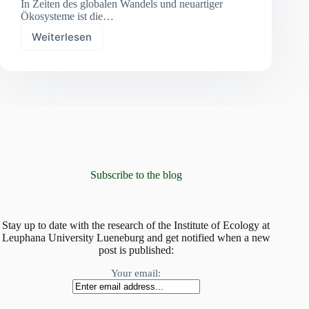
In Zeiten des globalen Wandels und neuartiger
Ökosysteme ist die…
Weiterlesen
Globale
Homogenisierung:
Invasion
nicht-
heimischer
Arten
in
bergigen
Pflanzengemeinschaften
Subscribe to the blog
Stay up to date with the research of the Institute of Ecology at
Leuphana University Lueneburg and get notified when a new
post is published:
Your email: