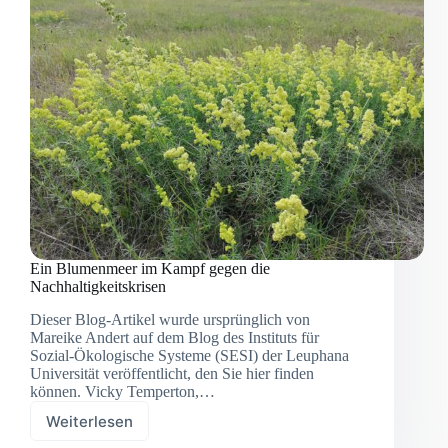
Pflanzenvielfalt
für
das,
was
unter
der
Erde
ist
Ein Blumenmeer im Kampf gegen die
Nachhaltigkeitskrisen
Dieser Blog-Artikel wurde ursprünglich von
Mareike Andert auf dem Blog des Instituts für
Sozial-Ökologische Systeme (SESI) der Leuphana
Universität veröffentlicht, den Sie hier finden
können. Vicky Temperton,…
Weiterlesen
Ein