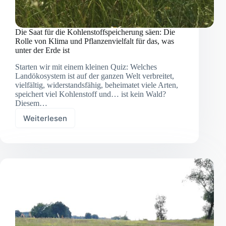
Die Saat für die Kohlenstoffspeicherung säen: Die
Rolle von Klima und Pflanzenvielfalt für das, was
unter der Erde ist
Starten wir mit einem kleinen Quiz: Welches
Landökosystem ist auf der ganzen Welt verbreitet,
vielfältig, widerstandsfähig, beheimatet viele Arten,
speichert viel Kohlenstoff und… ist kein Wald?
Diesem…
Weiterlesen
Die
Saat
für
die
Kohlenstoffspeicherung
säen:
Die
Rolle
von
Klima
und