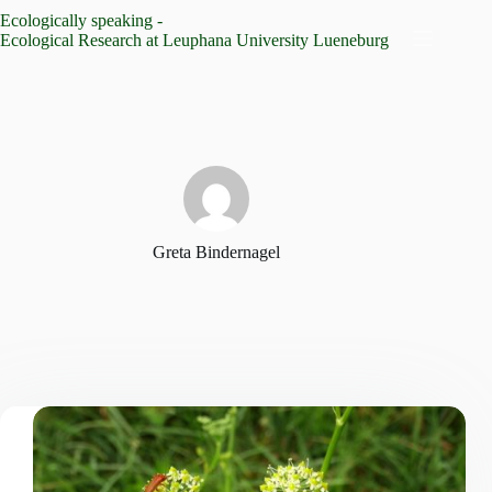
Zum
Ecologically speaking -
Inhalt
Ecological Research at Leuphana University Lueneburg
springen
Greta Bindernagel