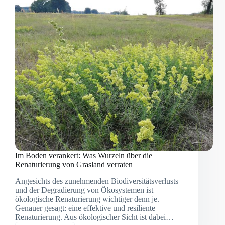
ein
besonderes
Experiment
Im Boden verankert: Was Wurzeln über die
Renaturierung von Grasland verraten
Angesichts des zunehmenden Biodiversitätsverlusts
und der Degradierung von Ökosystemen ist
ökologische Renaturierung wichtiger denn je.
Genauer gesagt: eine effektive und resiliente
Renaturierung. Aus ökologischer Sicht ist dabei…