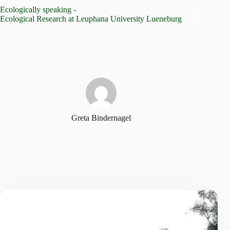
Zum
Ecologically speaking -
Inhalt
Ecological Research at Leuphana University Lueneburg
springen
Greta Bindernagel