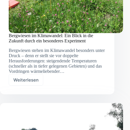
Bergwiesen im Klimawandel: Ein Blick in die
Zukunft durch ein besonderes Experiment
Bergwiesen stehen im Klimawandel besonders unter
Druck – denn er stellt sie vor doppelte
Herausforderungen: steigendende Temperaturen
(schneller als in tiefer gelegenen Gebieten) und das
Vordringen wärmeliebender…
Weiterlesen
Bergwiesen
im
Klimawandel:
Ein
Blick
in
die
Zukunft
durch