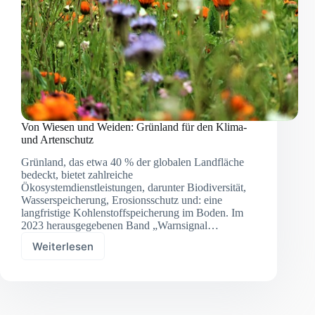
Von Wiesen und Weiden: Grünland für den Klima-
und Artenschutz
Grünland, das etwa 40 % der globalen Landfläche
bedeckt, bietet zahlreiche
Ökosystemdienstleistungen, darunter Biodiversität,
Wasserspeicherung, Erosionsschutz und: eine
langfristige Kohlenstoffspeicherung im Boden. Im
2023 herausgegebenen Band „Warnsignal…
Weiterlesen
Von
Wiesen
und
Weiden:
Grünland