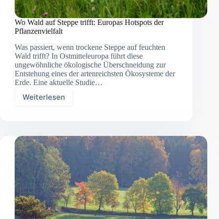
Wo Wald auf Steppe trifft: Europas Hotspots der
Pflanzenvielfalt
Was passiert, wenn trockene Steppe auf feuchten
Wald trifft? In Ostmitteleuropa führt diese
ungewöhnliche ökologische Überschneidung zur
Entstehung eines der artenreichsten Ökosysteme der
Erde. Eine aktuelle Studie…
Weiterlesen
Wo
Wald
auf
Steppe
trifft:
Europas
Hotspots
der
Pflanzenvielfalt