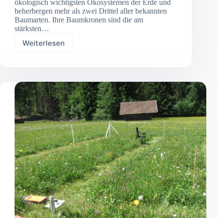
ökologisch wichtigsten Ökosystemen der Erde und
beherbergen mehr als zwei Drittel aller bekannten
Baumarten. Ihre Baumkronen sind die am
stärksten…
Weiterlesen
Die
verborgene
Vielfalt
tropischer
Waldkronen