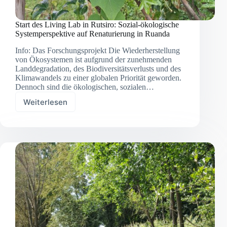
Start des Living Lab in Rutsiro: Sozial-ökologische
Systemperspektive auf Renaturierung in Ruanda
Info: Das Forschungsprojekt Die Wiederherstellung
von Ökosystemen ist aufgrund der zunehmenden
Landdegradation, des Biodiversitätsverlusts und des
Klimawandels zu einer globalen Priorität geworden.
Dennoch sind die ökologischen, sozialen…
Weiterlesen
Start
des
Living
Lab
in
Rutsiro:
Sozial-
ökologische
Systemperspektive
auf
Renaturierung
in
Ruanda