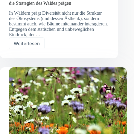
die Strategien des Waldes prägen
In Wäldern prägt Diversität nicht nur die Struktur
des Ökosystems (und dessen Ästhetik), sondern
bestimmt auch, wie Bäume miteinander interagieren.
Entgegen dem statischen und unbeweglichen
Eindruck, den…
Weiterlesen
Verwurzelt
in
Vielfalt:
Wie
Baum-
und
Pilzvielfalt
die
Strategien
des
Waldes
prägen