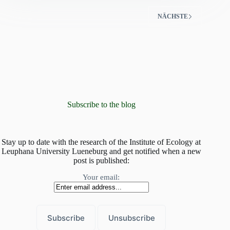
für
den
NÄCHSTE
Klima-
und
Artenschutz
Subscribe to the blog
Stay up to date with the research of the Institute of Ecology at
Leuphana University Lueneburg and get notified when a new
post is published:
Your email: